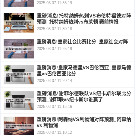
2025-03-07 11:35:19
重磅消息!托特纳姆热刺VS布伦特福德对阵
预测_托特纳姆热刺vs布莱顿 赛前情报
2025-03-07 11:30:18
重磅消息!皇家社会比赛比分_皇家社会对阵
2025-03-07 11:25:19
重磅消息!皇家马德里VS巴伦西亚_皇家马德
里vs巴伦西亚比分
2025-03-07 11:20:14
重磅消息!谢菲尔德联队VS纽卡斯尔联比分
预测_谢菲联vs纽卡斯尔谁赢了
2025-03-07 11:15:16
重磅消息!阿森纳VS利物浦对阵预测_阿森纳
vs 利物浦
2025-03-07 11:10:12