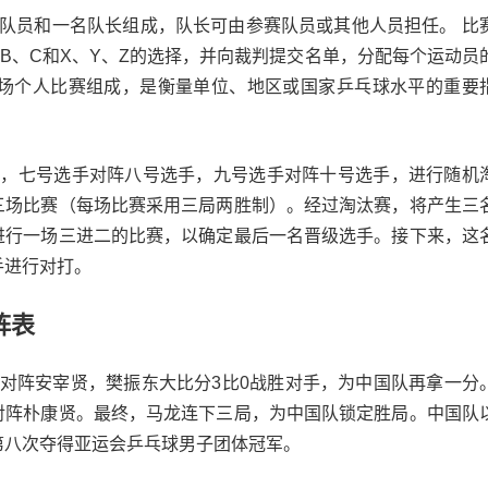
赛队员和一名队长组成，队长可由参赛队员或其他人员担任。 比
B、C和X、Y、Z的选择，并向裁判提交名单，分配每个运动员
多场个人比赛组成，是衡量单位、地区或国家乒乓球水平的重要
手，七号选手对阵八号选手，九号选手对阵十号选手，进行随机
三场比赛（每场比赛采用三局两胜制）。经过淘汰赛，将产生三
进行一场三进二的比赛，以确定最后一名晋级选手。接下来，这
手进行对打。
阵表
东对阵安宰贤，樊振东大比分3比0战胜对手，为中国队再拿一分
对阵朴康贤。最终，马龙连下三局，为中国队锁定胜局。中国队
第八次夺得亚运会乒乓球男子团体冠军。