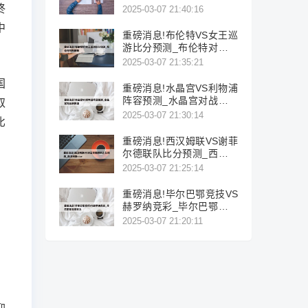
热刺vs沃尔夫斯贝格
终
2025-03-07 21:40:16
中
重磅消息!布伦特VS女王巡
游比分预测_布伦特对布赖
顿
2025-03-07 21:35:21
国
重磅消息!水晶宫VS利物浦
阵容预测_水晶宫对战利物
取
浦
2025-03-07 21:30:14
比
重磅消息!西汉姆联VS谢菲
尔德联队比分预测_西汉姆
联rice
2025-03-07 21:25:14
重磅消息!毕尔巴鄂竞技VS
赫罗纳竞彩_毕尔巴鄂竞技
。
主力
2025-03-07 21:20:11
。
：