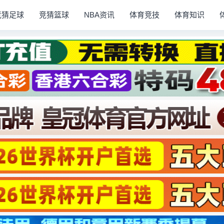
竞猜足球
竞猜篮球
NBA资讯
体育竞技
体育知识