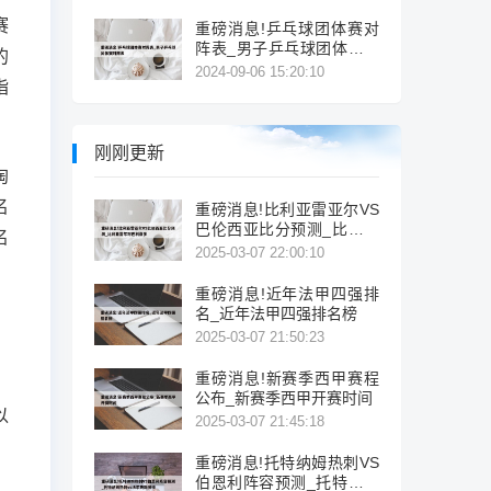
赛
重磅消息!乒乓球团体赛对
阵表_男子乒乓球团体赛对
的
阵表
2024-09-06 15:20:10
指
刚刚更新
淘
名
重磅消息!比利亚雷亚尔VS
巴伦西亚比分预测_比利亚
名
雷尔对巴利亚多
2025-03-07 22:00:10
重磅消息!近年法甲四强排
名_近年法甲四强排名榜
2025-03-07 21:50:23
重磅消息!新赛季西甲赛程
。
公布_新赛季西甲开赛时间
以
2025-03-07 21:45:18
重磅消息!托特纳姆热刺VS
伯恩利阵容预测_托特纳姆