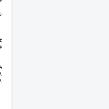
迎
。
与
：
体
胜
乓
队
队