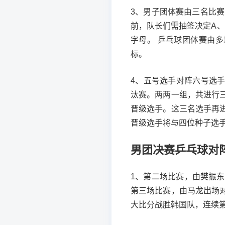
3、男子团体赛由三名比
前，队长们需抽签决定A、
字母。 乒乓球团体赛由
标。
4、五号选手对阵六号选
汰赛。两两一组，共进行
晋级选手。这三名选手再
晋级选手将与四位种子选
男团决赛乒乓球对
1、第二场比赛，由樊振
第三场比赛，由马龙出场
大比分战胜韩国队，连续