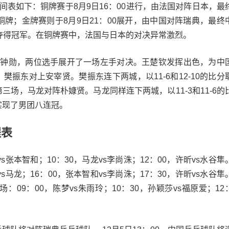
间表如下：铜牌赛于8月9日16：00进行，由法国对阵日本，最
铜牌；金牌赛则于8月9日21：00展开，由中国对阵瑞典，最终
夺得冠军。在铜牌赛中，法国与日本的对决异常激烈。
林钟勋，两位选手展开了一场左手对决。王楚钦发挥出色，为中
樊振东对上安宰贤。樊振东连下两城，以11-6和12-10的比分
三场，马龙对阵朴嫝贤。马龙同样连下两城，以11-3和11-6的
实现了男团八连冠。
程表
s张本智和；10：30，马龙vs李尚洙；12：00，许昕vs水谷隼
s马龙；16：00，张本智和vs李尚洙；17：30，许昕vs水谷隼
：09：00，陈梦vs朱雨玲；10：30，孙颖莎vs福原爱；12