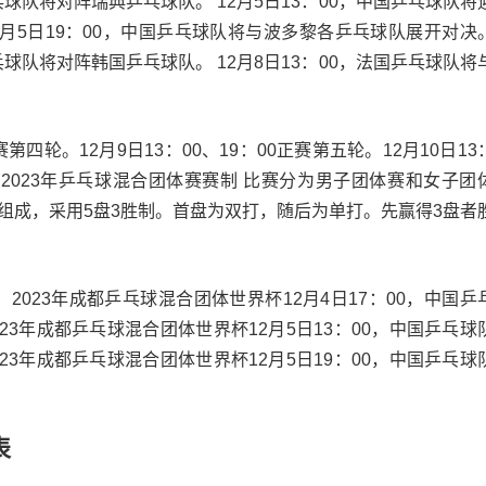
乒乓球队将对阵瑞典乒乓球队。 12月5日13：00，中国乒乓球队将
2月5日19：00，中国乒乓球队将与波多黎各乒乓球队展开对决
乒乓球队将对阵韩国乒乓球队。 12月8日13：00，法国乒乓球队将
正赛第四轮。12月9日13：00、19：00正赛第五轮。12月10日13
轮。2023年乒乓球混合团体赛赛制 比赛分为男子团体赛和女子团
组成，采用5盘3胜制。首盘为双打，随后为单打。先赢得3盘者
2023年成都乒乓球混合团体世界杯12月4日17：00，中国乒
23年成都乒乓球混合团体世界杯12月5日13：00，中国乒乓球
23年成都乒乓球混合团体世界杯12月5日19：00，中国乒乓球
表