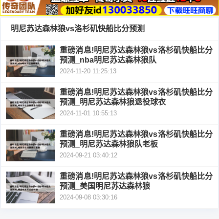
识
问
明尼苏达森林狼vs洛杉矶快船比分预测
答
重磅消息!明尼苏达森林狼vs洛杉矶快船比分
预测_nba明尼苏达森林狼队
2024-11-20 11:25:13
重磅消息!明尼苏达森林狼vs洛杉矶快船比分
预测_明尼苏达森林狼退役球衣
2024-11-01 10:55:13
重磅消息!明尼苏达森林狼vs洛杉矶快船比分
预测_明尼苏达森林狼队老板
2024-09-21 03:40:12
重磅消息!明尼苏达森林狼vs洛杉矶快船比分
预测_美国明尼苏达森林狼
2024-09-08 03:30:16